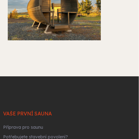
Z
á
p
a
t
í
VAŠE PRVNÍ SAUNA
Příprava pro saunu
Potřebujete stavební povolení?