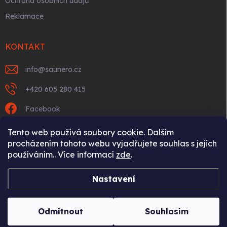
Ochrana osobních údajů
Reklamace
KONTAKT
info
@
saunero.cz
+420 605 280 415
Facebook
saunerocz/
Tento web používá soubory cookie. Dalším
procházením tohoto webu vyjadřujete souhlas s jejich
https://www.youtube.com/@Saunero
používáním.. Více informací
zde
.
Nastavení
Copyright 2026
Saunero
. Všechna práva vyhrazena.
Odmítnout
Souhlasím
Vytvořil Shoptet