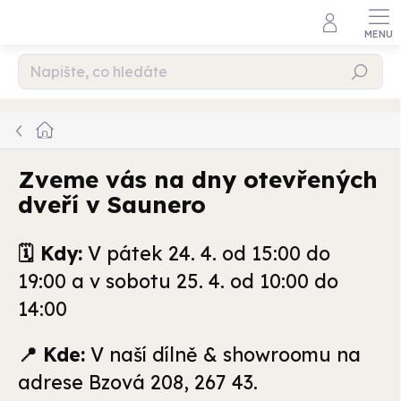
Přejít
na
obsah
Hledat
Domů
Zveme vás na dny otevřených
dveří v Saunero
🗓️ Kdy:
V pátek 24. 4. od 15:00 do
19:00 a v sobotu 25. 4. od 10:00 do
14:00
📍 Kde:
V naší dílně & showroomu na
adrese Bzová 208, 267 43.