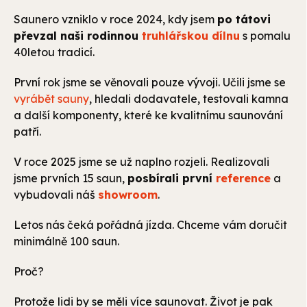
Saunero vzniklo v roce 2024, kdy jsem
po tátovi
převzal naši rodinnou
truhlářskou dílnu
s pomalu
40letou tradicí.
První rok jsme se věnovali pouze vývoji. Učili jsme se
vyrábět sauny
, hledali dodavatele, testovali kamna
a další komponenty, které ke kvalitnímu saunování
patří.
V roce 2025 jsme se už naplno rozjeli. Realizovali
jsme prvních 15 saun,
posbírali první
reference
a
vybudovali náš
showroom
.
Letos nás čeká pořádná jízda. Chceme vám doručit
minimálně 100 saun.
Proč?
Protože lidi by se měli více saunovat. Život je pak