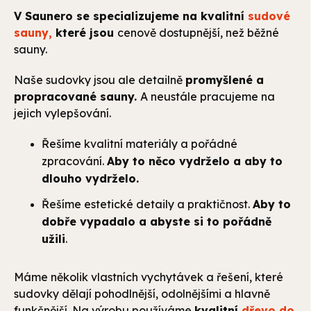
V Saunero se specializujeme na kvalitní
sudové
sauny,
které jsou
cenově dostupnější, než běžné
sauny.
Naše sudovky jsou ale detailně
promyšlené a
propracované sauny.
A neustále pracujeme na
jejich vylepšování.
Řešíme kvalitní materiály a pořádné
zpracování.
Aby to něco vydrželo a aby to
dlouho vydrželo.
Řešíme estetické detaily a praktičnost.
Aby to
dobře vypadalo a abyste si to pořádně
užili
.
Máme několik vlastních vychytávek a řešení, které
sudovky dělají pohodlnější, odolnějšími a hlavně
funkčnější. Na výrobu p
oužíváme
kvalitní
dřevo do