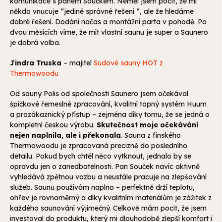
komunikace s panem Součkem. Neměl jsem pocit, že mi
někdo vnucuje “jediné správné řešení “, ale že hledáme
dobré řešení. Dodání načas a montážní parta v pohodě. Po
dvou měsících víme, že mít vlastní saunu je super a Saunero
je dobrá volba.
Jindra Truska
– majitel
Sudové sauny HOT z
Thermowoodu
Od sauny Polis od společnosti Saunero jsem očekával
špičkové řemeslné zpracování, kvalitní topný systém Huum
a prozákaznický přístup – zejména díky tomu, že se jedná o
kompletní českou výrobu.
Skutečnost moje očekávání
nejen naplnila, ale i překonala
. Sauna z finského
Thermowoodu je zpracovaná precizně do posledního
detailu. Pokud bych chtěl něco vytknout, jednalo by se
opravdu jen o zanedbatelnosti. Pan Souček navíc aktivně
vyhledává zpětnou vazbu a neustále pracuje na zlepšování
služeb. Saunu používám naplno – perfektně drží teplotu,
ohřev je rovnoměrný a díky kvalitním materiálům je zážitek z
každého saunování výjimečný. Celkově mám pocit, že jsem
investoval do produktu, který mi dlouhodobě zlepší komfort i