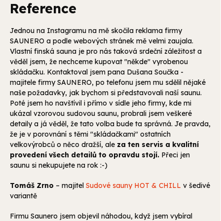
Reference
Jednou na Instagramu na mě skočila reklama firmy
SAUNERO a podle webových stránek mě velmi zaujala.
Vlastní finská sauna je pro nás taková srdeční záležitost a
věděl jsem, že nechceme kupovat "někde" vyrobenou
skládačku. Kontaktoval jsem pana Dušana Součka -
majitele firmy SAUNERO, po telefonu jsem mu sdělil nějaké
naše požadavky, jak bychom si představovali naší saunu.
Poté jsem ho navštívil i přímo v sídle jeho firmy, kde mi
ukázal vzorovou sudovou saunu, probrali jsem veškeré
detaily a já věděl, že tato volba bude ta správná. Je pravda,
že je v porovnání s těmi "skládačkami" ostatních
velkovýrobců o něco dražší, ale
za ten servis a kvalitní
provedení všech detailů to opravdu stojí.
Přeci jen
saunu si nekupujete na rok :-)
Tomáš Zrno
– majitel
Sudové sauny HOT & CHILL
v šedivé
variantě
Firmu Saunero jsem objevil náhodou, když jsem vybíral