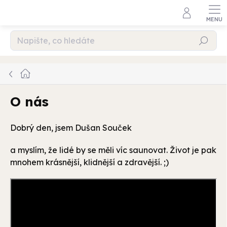
Přejít
na
obsah
Hledat
Domů
O nás
Dobrý den, jsem Dušan Souček
a myslím, že lidé by se měli víc saunovat. Život je pak
mnohem krásnější, klidnější a zdravější. ;)