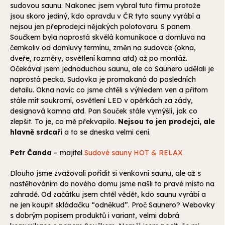
sudovou saunu. Nakonec jsem vybral tuto firmu protože
jsou skoro jediný, kdo opravdu v ČR tyto sauny vyrábí a
nejsou jen přeprodejci nějakých polotovaru. S panem
Součkem byla naprostá skvělá komunikace a domluva na
čemkoliv od domluvy termínu, změn na sudovce (okna,
dveře, rozměry, osvětlení kamna atd) až po montáž.
Očekával jsem jednoduchou saunu, ale co Saunero udělali je
naprostá pecka. Sudovka je promakaná do posledních
detailu. Okna navíc co jsme chtěli s výhledem ven a přitom
stále mít soukromí, osvětlení LED v opěrkách za zády,
designová kamna atd. Pan Souček stále vymýšlí, jak co
zlepšit. To je, co mě překvapilo.
Nejsou to jen prodejci, ale
hlavně srdcaři
a to se dneska velmi cení.
Petr Čanda
– majitel
Sudové sauny HOT & RELAX
Dlouho jsme zvažovali pořídit si venkovní saunu, ale až s
nastěhováním do nového domu jsme našli to pravé místo na
zahradě. Od začátku jsem chtěl vědět, kdo saunu vyrábí a
ne jen koupit skládačku “odněkud”. Proč Saunero? Webovky
s dobrým popisem produktů i variant, velmi dobrá