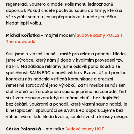
regeneraci. Saunero a model Polis mohu jednoznačně
doporučit. Pokud chcete poctivou saunu od firmy, která si
vše vyrábí sama a jen nepřeprodává, budete jen těžko
hledat lepší volbu.
Michal Kořistka
– majitel moderní
Sudové sauny POLIS z
Thermowoodu
Snili jsme o vlastní sauně – místě pro relax a pohodu. Hledali
jsme výrobce, který nám jí dodá v kvalitním provedení tzv.
na klíč. Na základě reklamy jsme oslovili pana Součka ze
společnosti SAUNERO a navštívili ho v Bzové. Už od prvního
kontaktu nás nadchla vstřícná komunikace a precizní
řemeslné zpracování jeho výrobků. Za tři měsíce se náš sen
stal skutečností a dokonalá sauna je přímo na zahradě. Teď
si užíváme saunování kdykoli máme chuť – bez dojíždění,
bez čekání. Soukromí a pohodlí, které vlastní sauna nabízí, je
k nezaplacení. Spolupráci se SAUNERO doporučujeme bez
váhání všem, kdo hledá kvalitu, spolehlivost a krásný design.
Šárka Polanská
– majitelka
Sudové sauny HOT