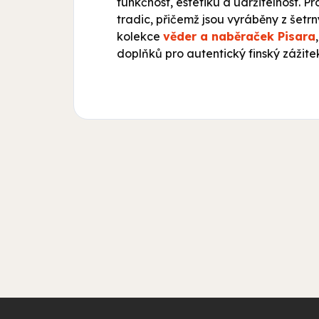
funkčnost, estetiku a udržitelnost. P
tradic, přičemž jsou vyráběny z šetr
kolekce
věder a naběraček Pisara
doplňků pro autentický finský zážite
Z