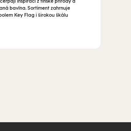
rpají inspiraci z finské přírody a
vaná bavlna. Sortiment zahrnuje
mbolem Key Flag i širokou škálu