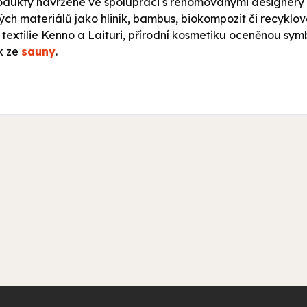
rodukty navržené ve spolupráci s renomovanými designéry če
ných materiálů jako hliník, bambus, biokompozit či recyklo
, textilie Kenno a Laituri, přírodní kosmetiku oceněnou sy
k ze
sauny
.