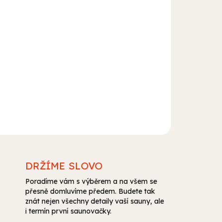
 s termohygrometrem Rento. Tento praktický
t nejen teplotu, ale i vlhkost ve vaší sauně,
ky pro váš odpočinek.
DRŽÍME SLOVO
Poradíme vám s výběrem a na všem se
přesně domluvíme předem. Budete tak
znát nejen všechny detaily vaší sauny, ale
i termín první saunovačky.