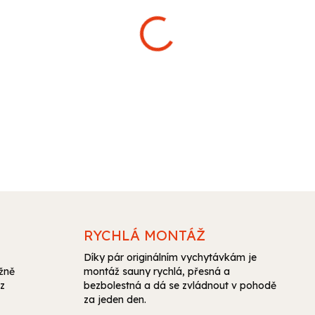
Zvyšte komfort vaší sauny
přístroj vám umožní sledova
což zajistí ideální podmín
DETAILNÍ INFORMACE
ZEPTAT SE
RYCHLÁ MONTÁŽ
Díky pár originálním vychytávkám je
ěžně
montáž sauny rychlá, přesná a
z
bezbolestná a dá se zvládnout v pohodě
za jeden den.