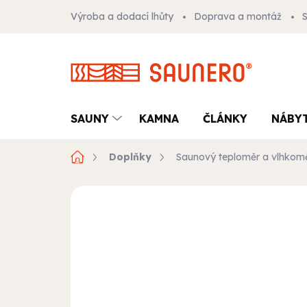
Přejít
Výroba a dodací lhůty
Doprava a montáž
na
obsah
SAUNY
KAMNA
ČLÁNKY
NÁBY
Domů
Doplňky
Saunový teploměr a vlhkom
1 hodnocení
Podrobnosti hodn