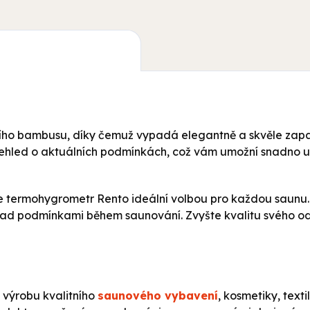
ního bambusu, díky čemuž vypadá elegantně a skvěle zapa
řehled o aktuálních podmínkách, což vám umožní snadno up
je termohygrometr Rento ideální volbou pro každou saunu. 
 nad podmínkami během saunování. Zvyšte kvalitu svého o
 výrobu kvalitního
saunového vybavení
, kosmetiky, texti