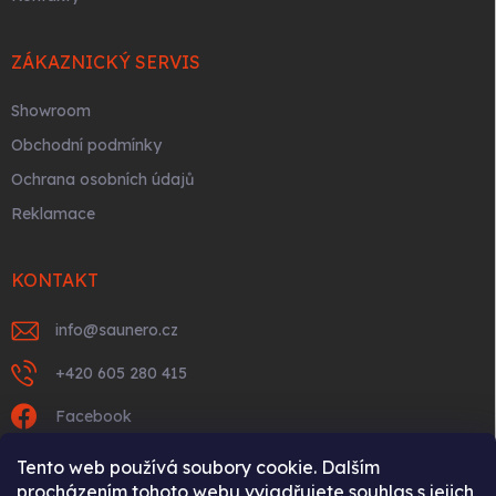
ZÁKAZNICKÝ SERVIS
Showroom
Obchodní podmínky
Ochrana osobních údajů
Reklamace
KONTAKT
info
@
saunero.cz
+420 605 280 415
Facebook
saunerocz/
Tento web používá soubory cookie. Dalším
procházením tohoto webu vyjadřujete souhlas s jejich