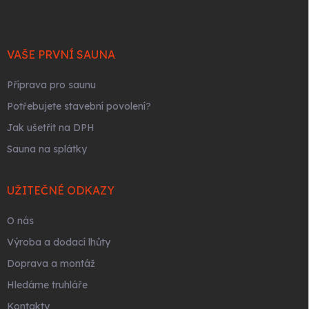
p
í
p
a
r
t
v
í
VAŠE PRVNÍ SAUNA
k
y
Příprava pro saunu
v
ý
Potřebujete stavební povolení?
p
i
Jak ušetřit na DPH
s
Sauna na splátky
u
UŽITEČNÉ ODKAZY
O nás
Výroba a dodací lhůty
Doprava a montáž
Hledáme truhláře
Kontakty