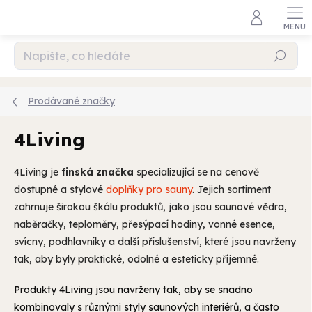
Přejít
na
obsah
Hledat
Prodávané značky
4Living
4Living je
finská značka
specializující se na cenově
dostupné a stylové
doplňky pro sauny
. Jejich sortiment
zahrnuje širokou škálu produktů, jako jsou saunové vědra,
naběračky, teploměry, přesýpací hodiny, vonné esence,
svícny, podhlavníky a další příslušenství, které jsou navrženy
tak, aby byly praktické, odolné a esteticky příjemné.
Produkty 4Living jsou navrženy tak, aby se snadno
kombinovaly s různými styly saunových interiérů, a často