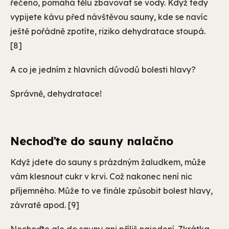
řečeno, pomáhá tělu zbavovat se vody. Když tedy
vypijete kávu před návštěvou sauny, kde se navíc
ještě pořádně zpotíte, riziko dehydratace stoupá.
[8]
A co je jedním z hlavních důvodů bolesti hlavy?
Správně, dehydratace!
Nechoďte do sauny nalačno
Když jdete do sauny s prázdným žaludkem, může
vám klesnout cukr v krvi. Což nakonec není nic
příjemného. Může to ve finále způsobit bolest hlavy,
závratě apod. [9]