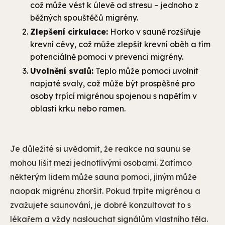
což může vést k úlevě od stresu – jednoho z
běžných spouštěčů migrény.
Zlepšení cirkulace:
Horko v sauně rozšiřuje
krevní cévy, což může zlepšit krevní oběh a tím
potenciálně pomoci v prevenci migrény.
Uvolnění svalů:
Teplo může pomoci uvolnit
napjaté svaly, což může být prospěšné pro
osoby trpící migrénou spojenou s napětím v
oblasti krku nebo ramen.
Je důležité si uvědomit, že reakce na saunu se
mohou lišit mezi jednotlivými osobami. Zatímco
některým lidem může sauna pomoci, jiným může
naopak migrénu zhoršit. Pokud trpíte migrénou a
zvažujete saunování, je dobré konzultovat to s
lékařem a vždy naslouchat signálům vlastního těla.