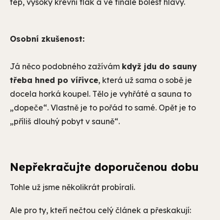
tep, vysoký krevní tlak a ve finále bolest hlavy.
Osobní zkušenost:
Já něco podobného zažívám
když jdu do sauny
třeba hned po vířivce
, která už sama o sobě je
docela horká koupel. Tělo je vyhřáté a sauna to
„dopeče“. Vlastně je to pořád to samé. Opět je to
„příliš dlouhý pobyt v sauně“.
Nepřekračujte doporučenou dobu
Tohle už jsme několikrát probírali.
Ale pro ty, kteří nečtou celý článek a přeskakují: