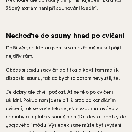
Nechoďte ale do sauny ani příliš najedení. Zkrátka
žádný extrém není při saunování ideální.
Nechoďte do sauny hned po cvičení
Další věc, na kterou jsem si samozřejmě musel přijít
nejdřív sám.
Občas si zajdu zacvičit do fitka a když tam mají k
dispozici saunu, tak co bych to potom nevyužil, že.
Je dobrý ale chvíli počkat. Až se tělo po cvičení
uklidní. Pokud tam jdete příliš brzo po kondičním
cvičení, tak se vaše tělo se ještě vzpamatovává z
námahy a teplota v sauně ho může dostat zpátky do
„bojového“ módu. Výsledek zase může být zvýšení