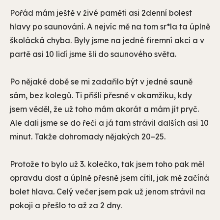
Pořád mám ještě v živé paměti asi 2denní bolest
hlavy po saunování. A nejvíc mě na tom sr*la ta úplně
školácká chyba. Byly jsme na jedné firemní akci a v
partě asi 10 lidí jsme šli do saunového světa.
Po nějaké době se mi zadařilo být v jedné sauně
sám, bez kolegů. Ti přišli přesně v okamžiku, kdy
jsem věděl, že už toho mám akorát a mám jít pryč.
Ale dali jsme se do řeči a já tam strávil dalších asi 10
minut. Takže dohromady nějakých 20–25.
Protože to bylo už 3. kolečko, tak jsem toho pak měl
opravdu dost a úplně přesně jsem cítil, jak mě začíná
bolet hlava. Celý večer jsem pak už jenom strávil na
pokoji a přešlo to až za 2 dny.