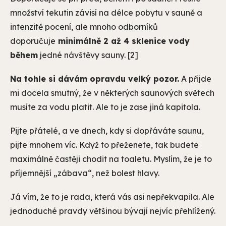
množství tekutin závisí na délce pobytu v sauně a
intenzitě pocení, ale mnoho odborníků
doporučuje
minimálně 2 až 4 sklenice vody
během
jedné návštěvy sauny. [2]
Na tohle si dávám opravdu velký pozor.
A přijde
mi docela smutný, že v některých saunových světech
musíte za vodu platit. Ale to je zase jiná kapitola.
Pijte přátelé, a ve dnech, kdy si dopřáváte saunu,
pijte mnohem víc. Když to přeženete, tak budete
maximálně častěji chodit na toaletu. Myslím, že je to
příjemnější „zábava“, než bolest hlavy.
Já vím, že to je rada, která vás asi nepřekvapila. Ale
jednoduché pravdy většinou bývají nejvíc přehlížený.