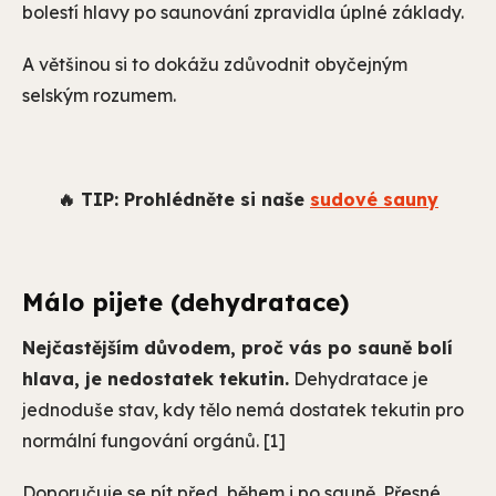
bolestí hlavy po saunování zpravidla úplné základy.
A většinou si to dokážu zdůvodnit obyčejným
selským rozumem.
🔥 TIP: Prohlédněte si naše
sudové sauny
Málo pijete (dehydratace)
Nejčastějším důvodem, proč vás po sauně bolí
hlava, je nedostatek tekutin.
Dehydratace je
jednoduše stav, kdy tělo nemá dostatek tekutin pro
normální fungování orgánů. [1]
Doporučuje se pít před, během i po sauně. Přesné