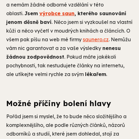
a nemám žádné odborné vzdělání v této
oblasti.
Jsem
výrobce saun
, kterého saunování
jenom děsně baví
. Něco jsem si vyzkoušel na vlastní
kůži a něco vyčetl v moudrých knihách a článcích. O
všem pak píšu na web mé firmy
saunero.cz
. Nemůžu
vám nic garantovat a za vaše výsledky
nenesu
žádnou zodpovědnost
. Pokud máte jakékoli
pochybnosti, tak nestudujete články na internetu,
ale utíkejte velmi rychle za svým
lékařem
.
Možné příčiny bolení hlavy
Pořád jsem si myslel, že to bude něco složitějšího a
komplexnějšího, ale podle různých článků, názorů
odborníků a studií, které jsem dohledal, stojí za