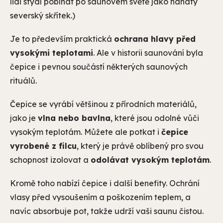
lidi stydí pobíhat po saunovém světě jako nahatý
severský skřítek.)
Je to především praktická
ochrana hlavy před
vysokými teplotami
. Ale v historii saunování byla
čepice i pevnou součástí některých saunových
rituálů.
Čepice se vyrábí většinou z přírodních materiálů,
jako je
vlna nebo bavlna
, které jsou odolné vůči
vysokým teplotám. Můžete ale potkat i
čepice
vyrobené z filcu
, který je právě oblíbený pro svou
schopnost izolovat a
odolávat vysokým teplotám
.
Kromě toho nabízí čepice i další benefity. Ochrání
vlasy před vysoušením a poškozením teplem, a
navíc absorbuje pot, takže udrží vaši saunu čistou.