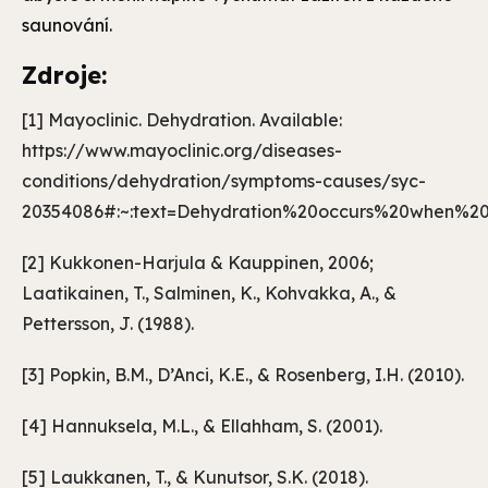
saunování.
Zdroje:
[1] Mayoclinic. Dehydration. Available:
https://www.mayoclinic.org/diseases-
conditions/dehydration/symptoms-causes/syc-
20354086#:~:text=Dehydration%20occurs%20when%20
[2] Kukkonen-Harjula & Kauppinen, 2006;
Laatikainen, T., Salminen, K., Kohvakka, A., &
Pettersson, J. (1988).
[3] Popkin, B.M., D’Anci, K.E., & Rosenberg, I.H. (2010).
[4] Hannuksela, M.L., & Ellahham, S. (2001).
[5] Laukkanen, T., & Kunutsor, S.K. (2018).