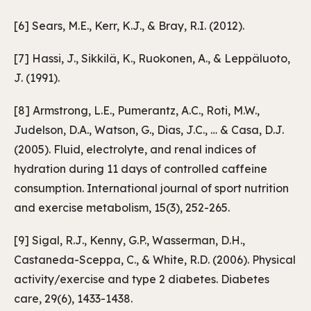
[6] Sears, M.E., Kerr, K.J., & Bray, R.I. (2012).
[7] Hassi, J., Sikkilä, K., Ruokonen, A., & Leppäluoto,
J. (1991).
[8] Armstrong, L.E., Pumerantz, A.C., Roti, M.W.,
Judelson, D.A., Watson, G., Dias, J.C., … & Casa, D.J.
(2005). Fluid, electrolyte, and renal indices of
hydration during 11 days of controlled caffeine
consumption. International journal of sport nutrition
and exercise metabolism, 15(3), 252-265.
[9] Sigal, R.J., Kenny, G.P., Wasserman, D.H.,
Castaneda-Sceppa, C., & White, R.D. (2006). Physical
activity/exercise and type 2 diabetes. Diabetes
care, 29(6), 1433-1438.