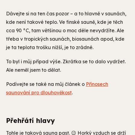
Dávejte si na ten čas pozor – a to hlavně v saunách,
kde není takové teplo. Ve finské sauně, kde je těch
cca 90 °C, tam většinou o moc déle nevydržíte. Ale
třeba v tropických saunách, biosaunách apod, kde
je ta teplota trošku nižší, je to zrádné.
To byl i můj případ výše. Zkrátka se to dalo vydržet.
Ale neměl jsem to dělat.
Podívejte se také na můj článek o
Přínosech
saunování pro dlouhověkost
.
Přehřátí hlavy
Tohle je taková sauna past. 😉 Horký vzduch se drží