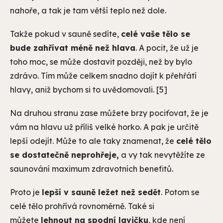
nahoře, a tak je tam větší teplo než dole.
Takže pokud v sauně sedíte,
celé vaše tělo se
bude zahřívat méně než hlava
. A pocit, že už je
toho moc, se může dostavit později, než by bylo
zdrávo. Tím může celkem snadno dojít k přehřátí
hlavy, aniž bychom si to uvědomovali. [5]
Na druhou stranu zase můžete brzy pociťovat, že je
vám na hlavu už příliš velké horko. A pak je určitě
lepší odejít. Může to ale taky znamenat, že
celé tělo
se dostatečně neprohřeje,
a vy tak nevytěžíte ze
saunování maximum zdravotních benefitů.
Proto je
lepší v sauně ležet než sedět
. Potom se
celé tělo prohřívá rovnoměrně. Také si
můžete
lehnout na spodní lavičku
, kde není