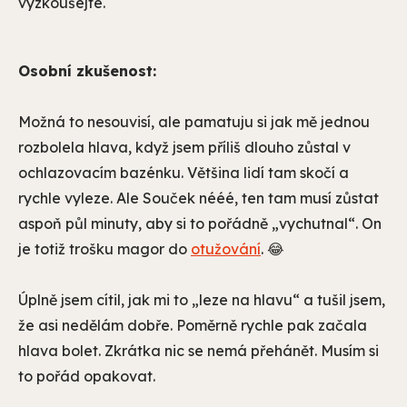
vyzkoušejte.
Osobní zkušenost:
Možná to nesouvisí, ale pamatuju si jak mě jednou
rozbolela hlava, když jsem příliš dlouho zůstal v
ochlazovacím bazénku. Většina lidí tam skočí a
rychle vyleze. Ale Souček nééé, ten tam musí zůstat
aspoň půl minuty, aby si to pořádně „vychutnal“. On
je totiž trošku magor do
otužování
. 😂
Úplně jsem cítil, jak mi to „leze na hlavu“ a tušil jsem,
že asi nedělám dobře. Poměrně rychle pak začala
hlava bolet. Zkrátka nic se nemá přehánět. Musím si
to pořád opakovat.