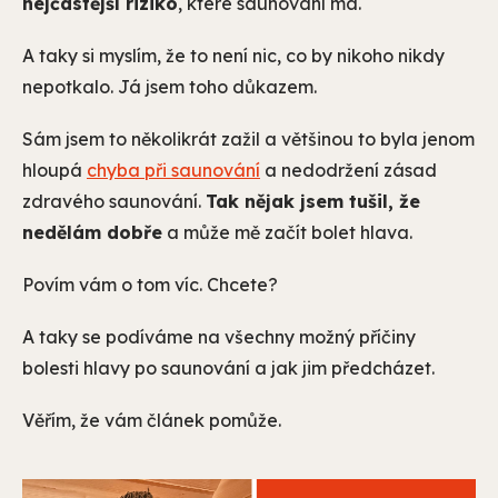
nejčastější riziko
, které saunování má.
A taky si myslím, že to není nic, co by nikoho nikdy
nepotkalo. Já jsem toho důkazem.
Sám jsem to několikrát zažil a většinou to byla jenom
hloupá
chyba při saunování
a nedodržení zásad
zdravého saunování.
Tak nějak jsem tušil, že
nedělám dobře
a může mě začít bolet hlava.
Povím vám o tom víc. Chcete?
A taky se podíváme na všechny možný příčiny
bolesti hlavy po saunování a jak jim předcházet.
Věřím, že vám článek pomůže.