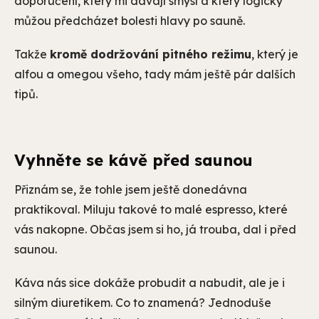
doporučení, který mi dávají smysl a který logicky
můžou předcházet bolesti hlavy po sauně.
Takže
kromě dodržování pitného režimu
, který je
alfou a omegou všeho, tady mám ještě pár dalších
tipů.
Vyhněte se kávě před saunou
Přiznám se, že tohle jsem ještě donedávna
praktikoval. Miluju takové to malé espresso, které
vás nakopne. Občas jsem si ho, já trouba, dal i před
saunou.
Káva nás sice dokáže probudit a nabudit, ale je i
silným diuretikem. Co to znamená? Jednoduše